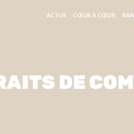
ACTUS
CŒUR À CŒUR
BAN
AITS DE CO